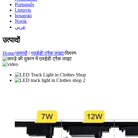
Português
Lietuvių
bosanski
Norsk
عربي
उत्पादों
Home
/
उत्पादों
/
एलईडी ट्रैक लाइट
/
विवरण