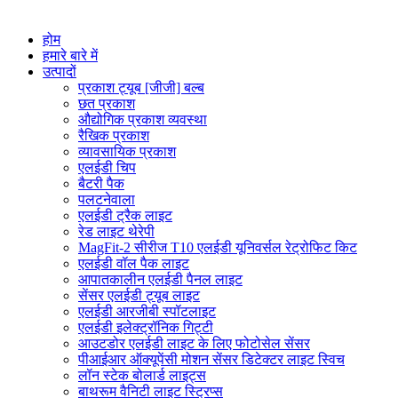
होम
हमारे बारे में
उत्पादों
प्रकाश ट्यूब [जीजी] बल्ब
छत प्रकाश
औद्योगिक प्रकाश व्यवस्था
रैखिक प्रकाश
व्यावसायिक प्रकाश
एलईडी चिप
बैटरी पैक
पलटनेवाला
एलईडी ट्रैक लाइट
रेड लाइट थेरेपी
MagFit-2 सीरीज T10 एलईडी यूनिवर्सल रेट्रोफिट किट
एलईडी वॉल पैक लाइट
आपातकालीन एलईडी पैनल लाइट
सेंसर एलईडी ट्यूब लाइट
एलईडी आरजीबी स्पॉटलाइट
एलईडी इलेक्ट्रॉनिक गिट्टी
आउटडोर एलईडी लाइट के लिए फोटोसेल सेंसर
पीआईआर ऑक्यूपेंसी मोशन सेंसर डिटेक्टर लाइट स्विच
लॉन स्टेक बोलार्ड लाइट्स
बाथरूम वैनिटी लाइट स्ट्रिप्स